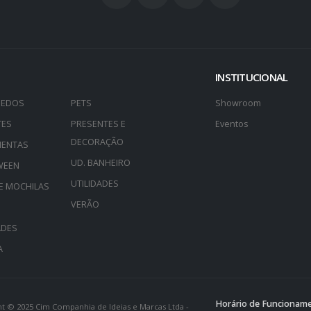
INSTITUCIONAL
UEDOS
PETS
Showroom
TES
PRESENTES E
Eventos
DECORAÇÃO
MENTAS
UD. BANHEIRO
WEEN
UTILIDADES
E MOCHILAS
VERÃO
ADES
A
Horário de Funcionam
t © 2025 Cim Companhia de Ideias e Marcas Ltda -