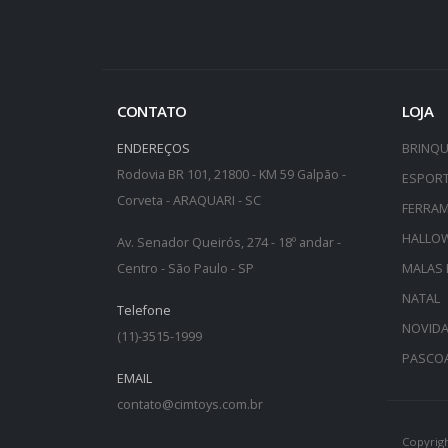
CONTATO
LOJA
ENDEREÇOS
BRINQ
Rodovia BR 101, 21800 - KM 59 Galpão -
ESPOR
Corveta - ARAQUARI - SC
FERRA
HALLO
Av. Senador Queirós, 274 - 18º andar -
Centro - São Paulo - SP
MALAS 
NATAL
Telefone
NOVID
(11)-3515-1999
PASCO
EMAIL
contato@cimtoys.com.br
Copyrigh