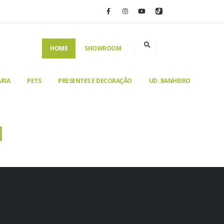
HOME
SHOWROOM
RIA
PETS
PRESENTES E DECORAÇÃO
UD. BANHEIRO