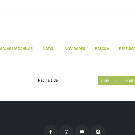
MALAS E MOCHILAS
NATAL
NOVIDADES
PASCOA
PERFUMA
Página 1 de
Início
»
Final