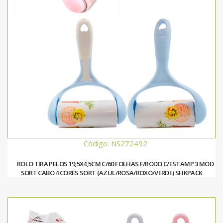
Código: NS272492
ROLO TIRA PELOS 19,5X4,5CM C/60 FOLHAS F/RODO C/ESTAMP 3 MOD
SORT CABO 4 CORES SORT (AZUL/ROSA/ROXO/VERDE) SHKPACK