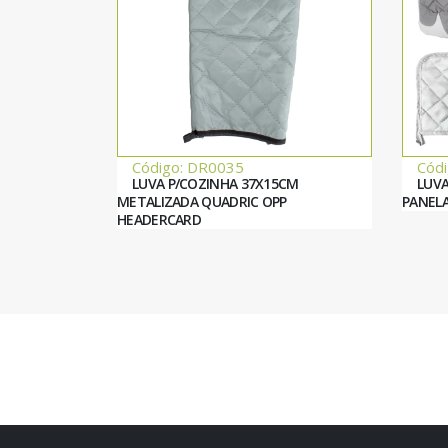
Código: DR0035
Cód
LUVA P/COZINHA 37X15CM
LUVA
METALIZADA QUADRIC OPP
PANELA
HEADERCARD