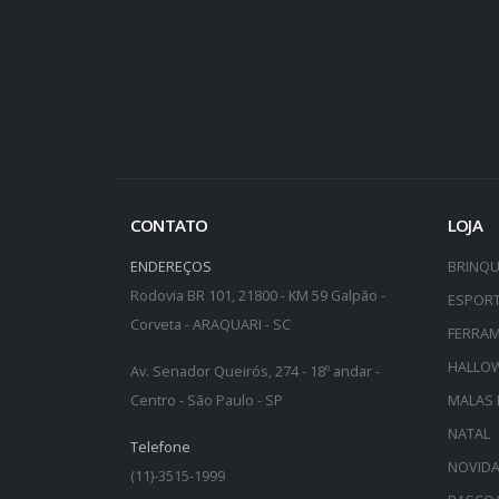
CONTATO
LOJA
ENDEREÇOS
BRINQ
Rodovia BR 101, 21800 - KM 59 Galpão -
ESPOR
Corveta - ARAQUARI - SC
FERRA
HALLO
Av. Senador Queirós, 274 - 18º andar -
Centro - São Paulo - SP
MALAS 
NATAL
Telefone
NOVID
(11)-3515-1999