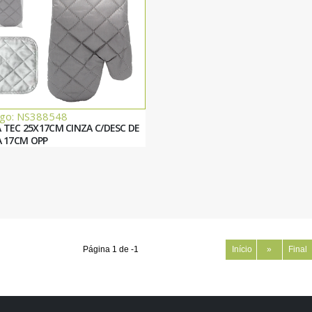
igo: NS388548
 TEC 25X17CM CINZA C/DESC DE
 17CM OPP
Página 1 de -1
Início
»
Final