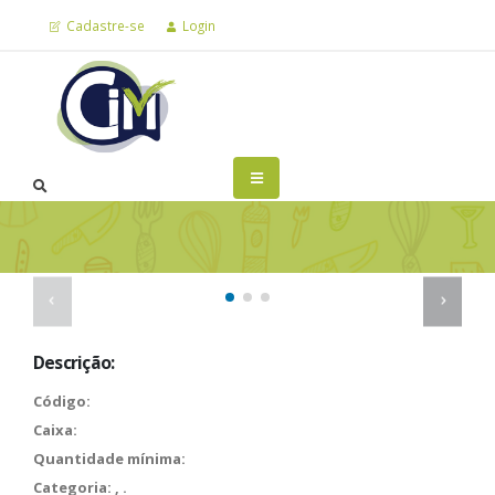
Cadastre-se
Login
Descrição:
Código:
Caixa:
Quantidade mínima:
Categoria:
,
.