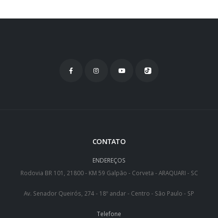
CONTATO
ENDEREÇOS
Rodovia BR 101, 21800 - KM 59 Galpão - Corveta - ARAQUARI - SC
Av. Senador Queirós, 274 - 18º andar - Centro - São Paulo - SP
Telefone