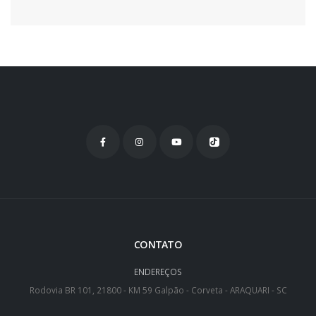
CONTATO
ENDEREÇOS
Rodovia BR 101, 21800 - KM 59 Galpão - Corveta - ARAQUARI - SC