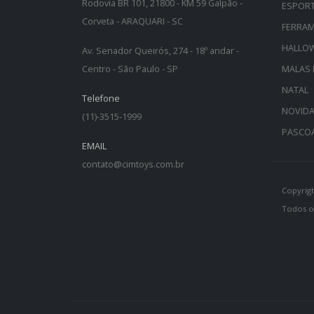
Rodovia BR 101, 21800 - KM 59 Galpão -
ESPOR
Corveta - ARAQUARI - SC
FERRA
HALLO
Av. Senador Queirós, 274 - 18º andar -
Centro - São Paulo - SP
MALAS 
NATAL
Telefone
NOVID
(11)-3515-1999
PASCO
EMAIL
contato@cimtoys.com.br
Copyrigh
Todos os