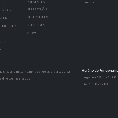
TES
PRESENTES E
Eventos
DECORAÇÃO
MENTAS
UD. BANHEIRO
WEEN
UTILIDADES
E MOCHILAS
VERÃO
ADES
A
Horário de Funcionam
t © 2025 Cim Companhia de Ideias e Marcas Ltda -
Seg - Qui / 8:00 - 18:00
 direitos reservados
Sex / 8:00 - 17:00