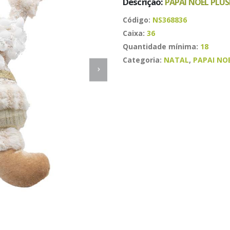
Descrição:
PAPAI NOEL PLU
Código:
NS368836
Caixa:
36
Quantidade mínima:
18
Categoria:
NATAL
,
PAPAI NO