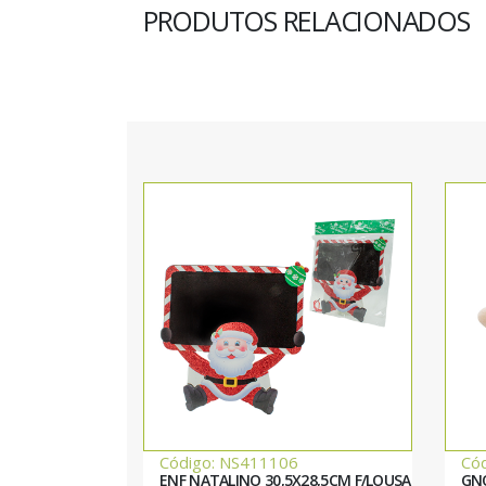
PRODUTOS RELACIONADOS
Código: NS411106
Có
ENF NATALINO 30,5X28,5CM F/LOUSA
GN