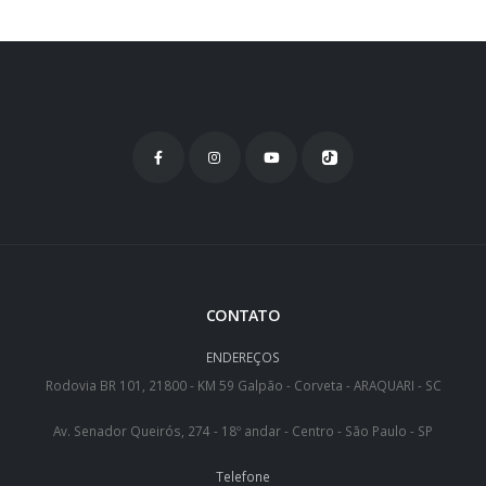
CONTATO
ENDEREÇOS
Rodovia BR 101, 21800 - KM 59 Galpão - Corveta - ARAQUARI - SC
Av. Senador Queirós, 274 - 18º andar - Centro - São Paulo - SP
Telefone