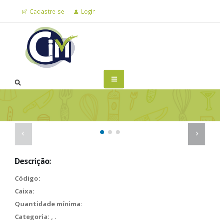
Cadastre-se
Login
Descrição:
Código:
Caixa:
Quantidade mínima:
Categoria:
,
.