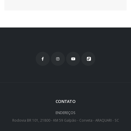
CONTATO
ENDEREÇOS
Rodovia BR 101, 21800 - KM 59 Galpão - Corveta - ARAQUARI - SC